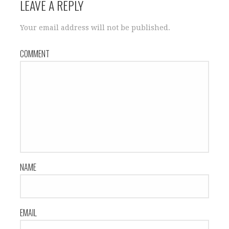
LEAVE A REPLY
t
n
Your email address will not be published.
a
COMMENT
v
i
g
a
t
NAME
i
o
EMAIL