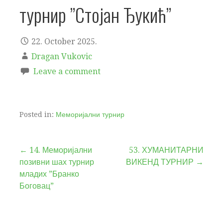
турнир ”Стојан Ђукић”
22. October 2025.
Dragan Vukovic
Leave a comment
Posted in:
Меморијални турнир
← 14. Меморијални
53. ХУМАНИТАРНИ
позивни шах турнир
ВИКЕНД ТУРНИР →
P
младих ”Бранко
o
Боговац”
s