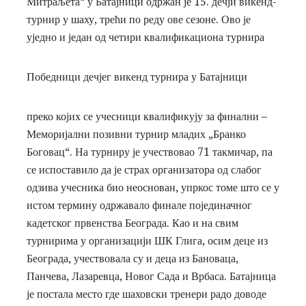
Митраљета“ у Батајници одржан је 15. дечји викенд-
турнир у шаху, трећи по реду ове сезоне. Ово је
уједно и један од четири квалификациона турнира
Победници дечјег викенд турнира у Батајници
преко којих се учесници квалификују за финални –
Меморијални позивни турнир младих „Бранко
Боговац“. На турниру је учествовао 71 такмичар, па
се испоставило да је страх организатора од слабог
одзива учесника био неоснован, упркос томе што се у
истом термину одржавало финале појединачног
кадетског првенства Београда. Као и на свим
турнирима у организацији ШК Глига, осим деце из
Београда, учествовала су и деца из Бановаца,
Панчева, Лазаревца, Новог Сада и Врбаса. Батајница
је постала место где шаховски тренери радо доводе