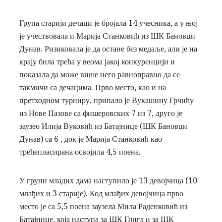
Група старији дечаци је бројала 14 учесника, а у њој
је учествовала и Марија Станковић из ШК Бановци
Дунав. Ризиковала је да остане без медаље, али је на
крају била трећа у веома јакој конкуренцији и
показала да може више него равноправно да се
такмичи са дечацима. Прво место, као и на
претходном турниру, припало је Вукашину Грчићу
из Нове Пазове са фишеровских 7 из 7, друго је
заузео Илија Вуковић из Батајнице (ШК Бановци
Дунав) са 6 , док је Марија Станковић као
трећепласирана освојила 4,5 поена.
У групи младих дама наступило је 13 девојчица (10
млађих и 3 старије). Код млађих девојчица прво
место је са 5,5 поена заузела Мила Раденковић из
Батајнице, која наступа за ШК Глига и за ШК