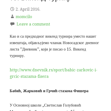
2. April 2016.
momcilo
Leave a comment
Као и са предходног викенд турнира уместо нашег
извештаја, објављујемо чланак Новосадског дневног
листа ’’Дневник’’, који је писао о 15. Викенд
турниру.
http://www.dnevnik.rs/sport/babic-zarkovic-i-
grcic-stazama-fisera
Бабић, Жарковић и Грчић стазама Фишера
У Основној школи „Светислав Голубовић