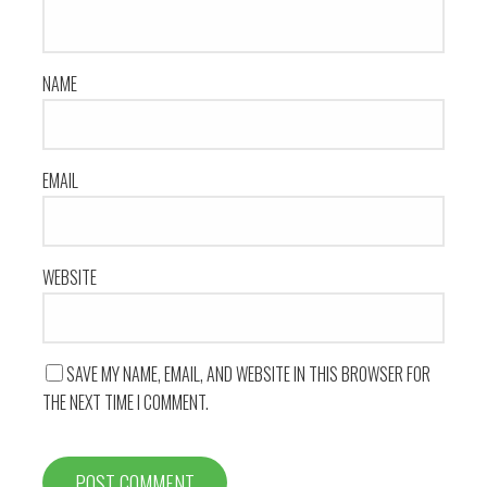
i
g
NAME
a
t
EMAIL
i
o
WEBSITE
n
SAVE MY NAME, EMAIL, AND WEBSITE IN THIS BROWSER FOR
THE NEXT TIME I COMMENT.