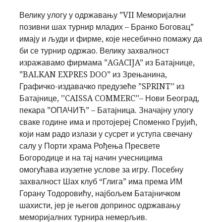
Велику улогу у одржавању
”VII Меморијални
позивни шах турнир младих – Бранко Боговац”
имају и људи и фирме, које несебично помажу да
би се турнир одржао. Велику захвалност
изражавамо фирмама
”AGACIJA”
из Батајнице,
”BALKAN EXPRES DOO”
из Зрењанина,
Графичко-издавачко предузеће
”SPRINT’’
из
Батајнице,
’’CAISSA COMMERC’’
– Нови Београд,
пекара
”ОПАЧИЋ”
– Батајница. Значајну улогу
сваке године има и протојереј
Споменко Грујић
,
који нам радо излази у сусрет и уступа свечану
салу у Порти храма Рођења Пресвете
Богородице и на тај начин учесницима
омогућава изузетне услове за игру. Посебну
захвалност Шах клуб “Глига” има према
ИМ
Горану Тодоровићу
, најбољем Батајничком
шахисти, јер је његов допринос одржавању
меморијалних турнира немерљив.