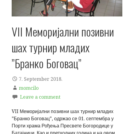
VII Меморијални позивни
шах турнир младих
’’Бранко Боговац’’
7. September 2018.
momcilo
Leave a comment
VII Меморијални позивни шах турнир младих
”Бранко Боговац”, одржао се 01. септембра у
Порти храма Рођења Пресвете Богородице
у
Батајници. Као и претходних година и на овом