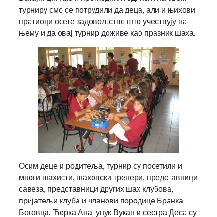
турниру смо се потрудили да деца, али и њихови
пратиоци осете задовољство што учествују на
њему и да овај турнир доживе као празник шаха.
Осим деце и родитеља, турнир су посетили и
многи шахисти, шаховски тренери, представници
савеза, представници других шах клубова,
пријатељи клуба и чланови породице Бранка
Боговца. Ћерка Ана, унук Вукан и сестра Деса су