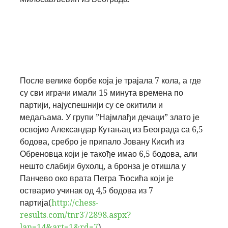
После велике борбе која је трајала 7 кола, а где
су сви играчи имали 15 минута времена по
партији, најуспешнији су се окитили и
медаљама. У групи
”Најмлађи дечаци”
злато је
освојио
Александар Кутањац
из Београда са 6,5
бодова, сребро је припало
Јовану Кисић
из
Обреновца који је такође имао 6,5 бодова, али
нешто слабији бухолц, а бронза је отишла у
Панчево око врата
Петра Ћосића
који је
остварио учинак од 4,5 бодова из 7
партија(
http://chess-
results.com/tnr372898.aspx?
lan=14&art=1&rd=7
).