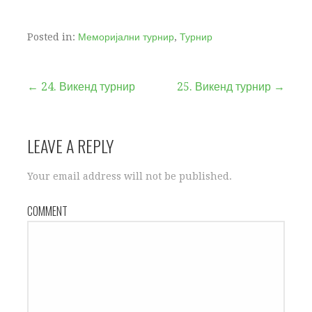
Posted in:
Меморијални турнир
,
Турнир
← 24. Викенд турнир
25. Викенд турнир →
P
o
LEAVE A REPLY
s
Your email address will not be published.
t
COMMENT
n
a
v