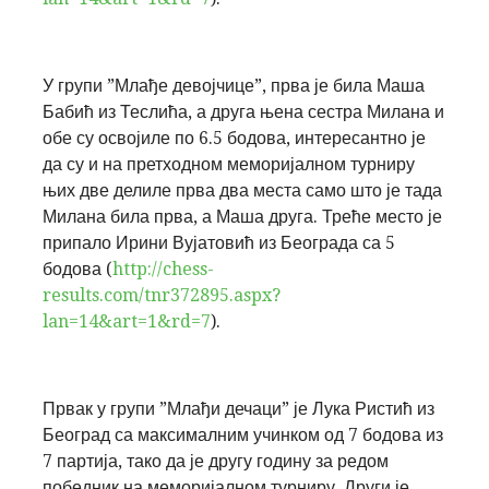
У групи
”Млађе девојчице”
, прва је била
Маша
Бабић
из Теслића, а друга њена сестра
Милана
и
обе су освојиле по 6.5 бодова, интересантно је
да су и на претходном меморијалном турниру
њих две делиле прва два места само што је тада
Милана била прва, а Маша друга. Треће место је
припало
Ирини Вујатовић
из Београда са 5
бодова (
http://chess-
results.com/tnr372895.aspx?
lan=14&art=1&rd=7
).
Првак у групи
”Млађи дечаци”
је
Лука Ристић
из
Београд са максималним учинком од 7 бодова из
7 партија, тако да је другу годину за редом
победник на меморијалном турниру. Други је