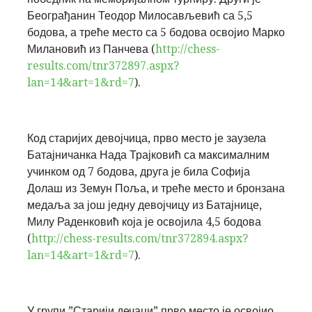
Београђанин
Теодор Милосављевић
са 5,5
бодова, а треће место са 5 бодова освојио
Марко
Милановић
из Панчева (
http://chess-
results.com/tnr372897.aspx?
lan=14&art=1&rd=7
).
Код старијих девојчица, прво место је заузела
Батајничанка
Нада Трајковић
са максималним
учинком од 7 бодова, друга је била
Софија
Долаш
из Земун Поља, и треће место и бронзана
медаља за још једну девојчицу из Батајнице,
Милу Раденковић
која је освојила 4,5 бодова
(
http://chess-results.com/tnr372894.aspx?
lan=14&art=1&rd=7
).
У групи
”Старији дечаци”
прво место је освојио