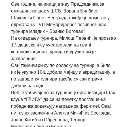
Ове године, на иницијативу Председника за
омладински шах у ШСБ,
Зорана Билбије
,
Шаховски Савез Београда такође је помогао у
одржавању ”VII Меморијалног позивног шах
турнира младих – Бранко Боговац”
На отварању турнира, Милош Пеовић, је прозвао
17. деце, који су учествовали на сва 4
квалификациона турнира и уручио им је
захвалнице.
Сви такмичари су по доласку на турнир, а било
их је укупно 104, добили мајицу и акредитацију, а
по завршетку турнира такође су сви играчи
добили награде.
Већ је уобичајено за турнире у организацији Шах
клуба “ГЛИГА” да се на почетку проглашења
победника додељују награде за фер-плеј. Овај
пут су их заслужили
Алекса Микић
из Београда
,
Јован Кисић
из Обреновца
,
Теодор
Милосављевић
из Београда.