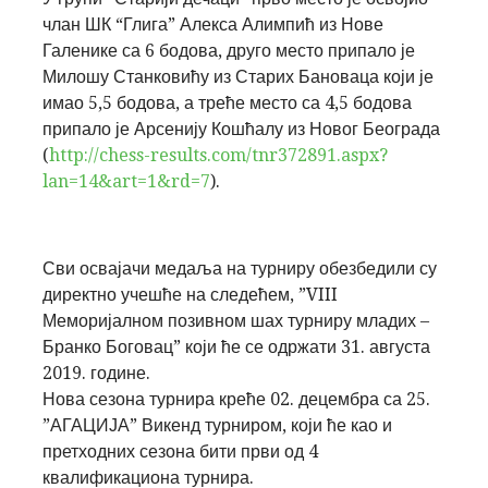
члан ШК “Глига”
Алекса Алимпић
из Нове
Галенике са 6 бодова, друго место припало је
Милошу Станковићу
из Старих Бановаца који је
имао 5,5 бодова, а треће место са 4,5 бодова
припало је
Арсенију Кошћалу
из Новог Београда
(
http://chess-results.com/tnr372891.aspx?
lan=14&art=1&rd=7
).
Сви освајачи медаља на турниру обезбедили су
директно учешће на следећем,
”VIII
Меморијалном позивном шах турниру младих –
Бранко Боговац”
који ће се одржати 31. августа
2019. године.
Нова сезона турнира креће 02. децембра са
25.
”АГАЦИЈА” Викенд турниром
, који ће као и
претходних сезона бити први од 4
квалификациона турнира.