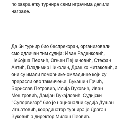
по завршетку турнира свим играчима делили
награде.
Да би турнир био беспрекоран, организовали
смо одличан тим судија:
Иван Раденковић,
Небојша Пеовић, Огњен Пејчиновић, Стефан
Антић, Владимир Николин, Драшко Читаковић
, а
они су имали помоћнике-омладинце који су
прерасли ово такмичење:
Вукашин Грчић,
Борислав Петровић, Илија Вуковић, Иван
Мештровић, Дамјан Вукајловић
. Судијски
”Супервизор” био је национални судија
Душан
Игњатовић
, координатор турнира је
Драган
Вуковић
а директор
Милош Пеовић
.